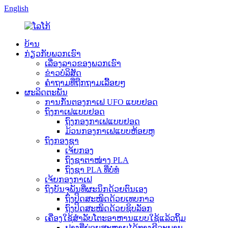
English
ບ້ານ
ກ່ຽວກັບພວກເຮົາ
ເລື່ອງລາວຂອງພວກເຮົາ
ຂ່າວບໍລິສັດ
ຄຳຖາມທີ່ຖືກຖາມເລື້ອຍໆ
ຜະລິດຕະພັນ
ການກັ່ນຕອງກາເຟ UFO ແບບຢອດ
ຖົງກາເຟແບບຢອດ
ຖົງກອງກາເຟແບບຢອດ
ມ້ວນກອງກາເຟແບບຫ້ອຍຫູ
ຖົງກອງຊາ
ເຈ້ຍກອງ
ຖົງຊາຕາໜ່າງ PLA
ຖົງຊາ PLA ທີ່ບໍ່ທໍ
ເຈ້ຍກອງກາເຟ
ຖົງບັນຈຸພັນທີ່ຜະນຶກດ້ວຍຕົນເອງ
ຖົງປິດສະໜິດດ້ວຍເທບກາວ
ຖົງປິດສະໜິດດ້ວຍຊິບລັອກ
ເຄື່ອງໃຊ້ສຳລັບໂຕະອາຫານແບບໃຊ້ແລ້ວຖິ້ມ
ຟາງທີ່ຍ່ອຍສະຫຼາຍໄດ້ທາງຊີວະພາບ