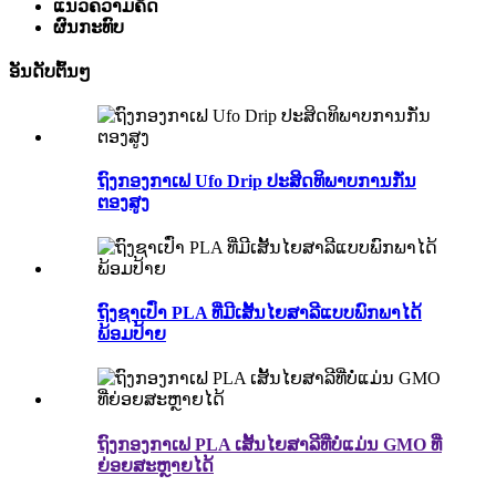
ແນວຄວາມຄິດ
ຜົນກະທົບ
ອັນດັບຕົ້ນໆ
ຖົງກອງກາເຟ Ufo Drip ປະສິດທິພາບການກັ່ນ
ຕອງສູງ
ຖົງຊາເປົ່າ PLA ທີ່ມີເສັ້ນໄຍສາລີແບບພົກພາໄດ້
ພ້ອມປ້າຍ
ຖົງກອງກາເຟ PLA ເສັ້ນໄຍສາລີທີ່ບໍ່ແມ່ນ GMO ທີ່
ຍ່ອຍສະຫຼາຍໄດ້