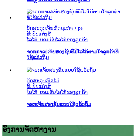
ວັດສະດຸ: ເຈ້ຍຫັດຖະກໍາ + pe
ສີ: ປັບແຕ່ງສີ
ໂລໂກ້: ຍອມຮັບໂລໂກ້ຂອງລູກຄ້າ
ຈອກກາເຟເຈ້ຍສອງຊັ້ນທີ່ມີໂລໂກ້ຕາມໃຈລູກຄ້າທີ່
ໃຊ້ແລ້ວຖິ້ມ
ວັດສະດຸ: ເນື້ອໄມ້
ສີ: ປັບແຕ່ງສີ
ໂລໂກ້: ຍອມຮັບໂລໂກ້ຂອງລູກຄ້າ
ຈອກເຈ້ຍສອງຊັ້ນແບບໃຊ້ແລ້ວຖິ້ມ
.
ອົງການຈັດຫາງານ