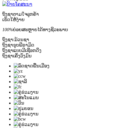
ຖົງຊາຕາມໃຈລູກຄ້າ
ເຮັດໃຫ້ງ່າຍ
100%
ຍ່ອຍສະຫຼາຍໄດ້ທາງຊີວະພາບ
ຖົງຊາ/ມ້ວນຊາ
ຖົງຊາຮູບພີຣາມິດ
ຖົງຊາແບບມີເຊືອກດຶງ
ຖົງຊາເຄິ່ງວົງມົນ