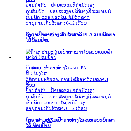
ປ້າຍກຳກັບ：ປ້າຍແຂວນທີ່ກຳນົດເອງ
ຄຸນສົມບັດ：ຍ່ອຍສະຫຼາຍໄດ້ທາງຊີວະພາບ, ບໍ່
ເປັນພິດ ແລະ ປອດໄພ, ບໍ່ມີລົດຊາດ
ອາຍຸການເກັບຮັກສາ: 6-12 ເດືອນ
ຖົງຊາເປົ່າຕາໜ່າງເສັ້ນໄຍສາລີ PLA ແບບພົກພາ
ໄດ້ພ້ອມປ້າຍ
ວັດສະດຸ: ຜ້າຕາໜ່າງໄນລອນ PA
ສີ：ໂປ່ງໃສ
ວິທີການປະທັບຕາ: ການປະທັບຕາດ້ວຍຄວາມ
ຮ້ອນ
ປ້າຍກຳກັບ：ປ້າຍແຂວນທີ່ກຳນົດເອງ
ຄຸນສົມບັດ：ຍ່ອຍສະຫຼາຍໄດ້ທາງຊີວະພາບ, ບໍ່
ເປັນພິດ ແລະ ປອດໄພ, ບໍ່ມີລົດຊາດ
ອາຍຸການເກັບຮັກສາ: 6-12 ເດືອນ
ຖົງຊາສາມຫຼ່ຽມເປົ່າຕາໜ່າງໄນລອນແບບພົກພາ
ໄດ້ ພ້ອມປ້າຍ