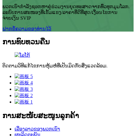
ພວກເຮົາກຳລັງຊອກຫາຄູ່ຮ່ວມງານຍຸດທະສາດຈາກທົ່ວທຸກມຸມໂລກ.
ລະບົບການສະໜອງທີ່ເຂັ້ມແຂງ/ລາຄາທີ່ດີທີ່ສຸດ/ເງື່ອນໄຂການ
ຈ່າຍເງິນ SVIP
ຝາກຂໍ້ຄວາມຂອງທ່ານໄວ້
ການທົບທວນຄືນ
ຕິດຕາມວິທີແກ້ໄຂການຫຸ້ມຫໍ່ທີ່ເປັນມິດກັບສິ່ງແວດລ້ອມ.
ການສະໜັບສະໜູນລູກຄ້າ
ເລື່ອງລາວຂອງພວກເຮົາ
ຜະລິດຕະພັນ