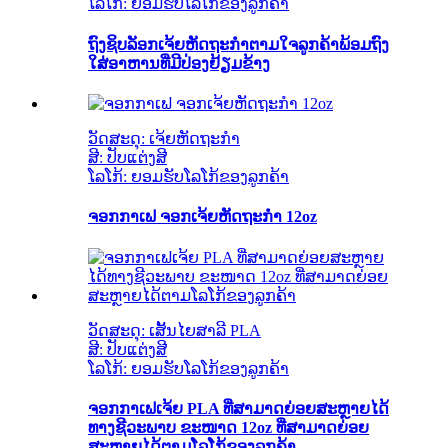
ໂລໂກ້: ຍອມຮັບໂລໂກ້ຂອງລູກຄ້າ
ຖົງຊິບລັອກເຈ້ຍຫັດຖະກຳຕາມໃຈລູກຄ້າພ້ອມຖົງ
ໃສ່ອາຫານທີ່ມີປ່ອງຢ້ຽມຂ້າງ
ວັດສະດຸ: ເຈ້ຍຫັດຖະກຳ
ສີ: ປັບແຕ່ງສີ
ໂລໂກ້: ຍອມຮັບໂລໂກ້ຂອງລູກຄ້າ
ຈອກກາເຟ ຈອກເຈ້ຍຫັດຖະກຳ 12oz
ວັດສະດຸ: ເສັ້ນໄຍສາລີ PLA
ສີ: ປັບແຕ່ງສີ
ໂລໂກ້: ຍອມຮັບໂລໂກ້ຂອງລູກຄ້າ
ຈອກກາເຟເຈ້ຍ PLA ທີ່ສາມາດຍ່ອຍສະຫຼາຍໄດ້
ທາງຊີວະພາບ ຂະໜາດ 12oz ທີ່ສາມາດຍ່ອຍ
ສະຫຼາຍໄດ້ຕາມໂລໂກ້ຂອງລູກຄ້າ