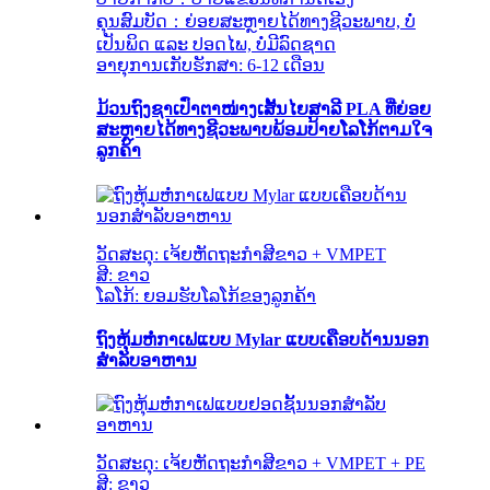
ຄຸນສົມບັດ：ຍ່ອຍສະຫຼາຍໄດ້ທາງຊີວະພາບ, ບໍ່
ເປັນພິດ ແລະ ປອດໄພ, ບໍ່ມີລົດຊາດ
ອາຍຸການເກັບຮັກສາ: 6-12 ເດືອນ
ມ້ວນຖົງຊາເປົ່າຕາໜ່າງເສັ້ນໄຍສາລີ PLA ທີ່ຍ່ອຍ
ສະຫຼາຍໄດ້ທາງຊີວະພາບພ້ອມປ້າຍໂລໂກ້ຕາມໃຈ
ລູກຄ້າ
ວັດສະດຸ: ເຈ້ຍຫັດຖະກຳສີຂາວ + VMPET
ສີ: ຂາວ
ໂລໂກ້: ຍອມຮັບໂລໂກ້ຂອງລູກຄ້າ
ຖົງຫຸ້ມຫໍ່ກາເຟແບບ Mylar ແບບເຄືອບດ້ານນອກ
ສຳລັບອາຫານ
ວັດສະດຸ: ເຈ້ຍຫັດຖະກຳສີຂາວ + VMPET + PE
ສີ: ຂາວ