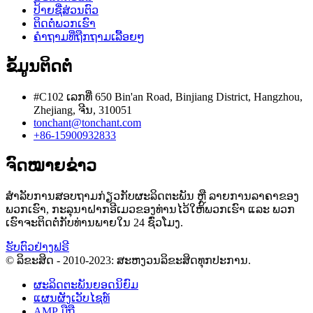
ປ້າຍຊື່ສ່ວນຕົວ
ຕິດຕໍ່ພວກເຮົາ
ຄຳຖາມທີ່ຖືກຖາມເລື້ອຍໆ
ຂໍ້ມູນຕິດຕໍ່
#C102 ເລກທີ່ 650 Bin'an Road, Binjiang District, Hangzhou,
Zhejiang, ຈີນ, 310051
tonchant@tonchant.com
+86-15900932833
ຈົດໝາຍຂ່າວ
ສຳລັບການສອບຖາມກ່ຽວກັບຜະລິດຕະພັນ ຫຼື ລາຍການລາຄາຂອງ
ພວກເຮົາ, ກະລຸນາຝາກອີເມວຂອງທ່ານໄວ້ໃຫ້ພວກເຮົາ ແລະ ພວກ
ເຮົາຈະຕິດຕໍ່ກັບທ່ານພາຍໃນ 24 ຊົ່ວໂມງ.
ຮັບຕົວຢ່າງຟຣີ
© ລິຂະສິດ - 2010-2023: ສະຫງວນລິຂະສິດທຸກປະການ.
ຜະລິດຕະພັນຍອດນິຍົມ
ແຜນຜັງເວັບໄຊທ໌
AMP ມືຖື