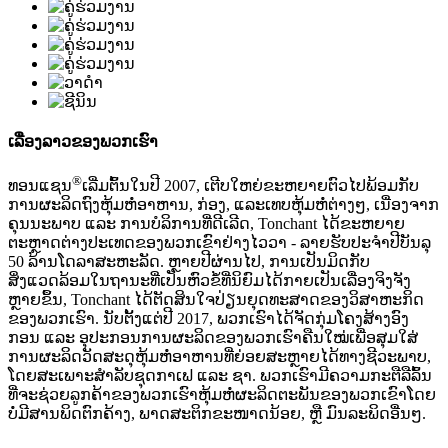
ເລື່ອງລາວຂອງພວກເຮົາ
®
ທອນແຊນ
ເລີ່ມຕົ້ນໃນປີ 2007, ເຕີບໃຫຍ່ຂະຫຍາຍຕົວໄປພ້ອມກັບ
ການຜະລິດຖົງຫຸ້ມຫໍ່ອາຫານ, ກ່ອງ, ແລະເທບຫຸ້ມຫໍ່ຕ່າງໆ, ເນື່ອງຈາກ
ຄຸນນະພາບ ແລະ ການບໍລິການທີ່ດີເລີດ, Tonchant ໄດ້ຂະຫຍາຍ
ຕະຫຼາດຕ່າງປະເທດຂອງພວກເຂົາຢ່າງໄວວາ - ລາຍຮັບປະຈຳປີບັນລຸ
50 ລ້ານໂດລາສະຫະລັດ. ຫຼາຍປີຜ່ານໄປ, ການເປັນມິດກັບ
ສິ່ງແວດລ້ອມໃນຖານະທີ່ເປັນຫົວຂໍ້ທີ່ນິຍົມໄດ້ກາຍເປັນເລື່ອງຈິງຈັງ
ຫຼາຍຂຶ້ນ, Tonchant ໄດ້ຕັດສິນໃຈປ່ຽນຍຸດທະສາດຂອງວິສາຫະກິດ
ຂອງພວກເຮົາ. ນັບຕັ້ງແຕ່ປີ 2017, ພວກເຮົາໄດ້ຈັດກຸ່ມໂຄງສ້າງອົງ
ກອນ ແລະ ອຸປະກອນການຜະລິດຂອງພວກເຮົາຄືນໃໝ່ເພື່ອສຸມໃສ່
ການຜະລິດວັດສະດຸຫຸ້ມຫໍ່ອາຫານທີ່ຍ່ອຍສະຫຼາຍໄດ້ທາງຊີວະພາບ,
ໂດຍສະເພາະສຳລັບຊຸດກາເຟ ແລະ ຊາ. ພວກເຮົາມີຄວາມກະຕືລືລົ້ນ
ທີ່ຈະຊ່ວຍລູກຄ້າຂອງພວກເຮົາຫຸ້ມຫໍ່ຜະລິດຕະພັນຂອງພວກເຂົາໂດຍ
ບໍ່ມີສານພິດຕົກຄ້າງ, ພາດສະຕິກຂະໜາດນ້ອຍ, ຫຼື ມົນລະພິດອື່ນໆ.