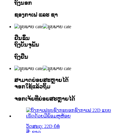
ຖົງນອກ
ຊອງກາເຟ ແລະ ຊາ
ຢືນຂຶ້ນ
ຖົງບັນຈຸພັນ
ຖົງຢືນ
ສາມາດຍ່ອຍສະຫຼາຍໄດ້
ຈອກໃຊ້ແລ້ວຖິ້ມ
ຈອກເຈ້ຍທີ່ຍ່ອຍສະຫຼາຍໄດ້
ວັດສະດຸ: 22D ບໍ່ທໍ
ສີ: ຂາວ