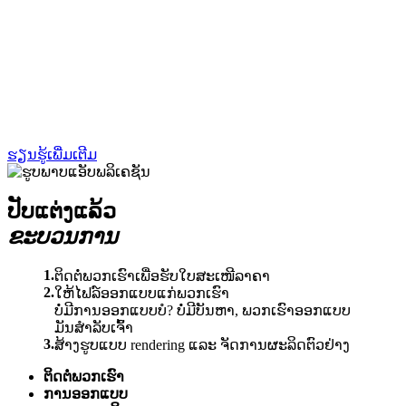
ຮຽນຮູ້ເພີ່ມເຕີມ
ປັບແຕ່ງແລ້ວ
ຂະບວນການ
1.
ຕິດຕໍ່ພວກເຮົາເພື່ອຮັບໃບສະເໜີລາຄາ
2.
ໃຫ້ໄຟລ໌ອອກແບບແກ່ພວກເຮົາ
ບໍ່ມີການອອກແບບບໍ? ບໍ່ມີບັນຫາ, ພວກເຮົາອອກແບບ
ມັນສຳລັບເຈົ້າ
3.
ສ້າງຮູບແບບ rendering ແລະ ຈັດການຜະລິດຕົວຢ່າງ
ຕິດຕໍ່ພວກເຮົາ
ການອອກແບບ