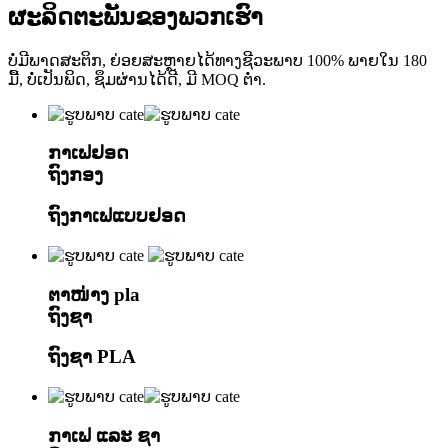
ຜະລິດຕະພັນຂອງພວກເຮົາ
ບໍ່ມີພາດສະຕິກ, ຍ່ອຍສະຫຼາຍໄດ້ທາງຊີວະພາບ 100% ພາຍໃນ 180
ມື້, ບໍ່ເປັນພິດ, ຊຶມຜ່ານໄດ້ດີ, ມີ MOQ ຕ່ຳ.
ກາເຟຢອດ
ຖົງກອງ
ຖົງກາເຟແບບຢອດ
ຕາໜ່າງ pla
ຖົງຊາ
ຖົງຊາ PLA
ກາເຟ ແລະ ຊາ