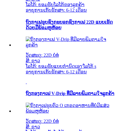
ໂລໂກ້: ຍອມຮັບໂລໂກ້ຂອງລູກຄ້າ
ອາຍຸການເກັບຮັກສາ: 6-12 ເດືອນ
ຖົງກາເຟຮູບຊົງກະບອກຊົງກາເຟ 22D ແບບເຮັດ
ດ້ວຍມືພ້ອມຫູຫ້ອຍ
ວັດສະດຸ: 22D ບໍ່ທໍ
ສີ: ຂາວ
ໂລໂກ້: ຍອມຮັບແບບກຳນົດເອງ
'
ໂລໂກ້ s
ອາຍຸການເກັບຮັກສາ: 6-12 ເດືອນ
ຖົງກອງກາເຟ V-Drip ທີ່ມີລາຍພິມຕາມໃຈລູກຄ້າ
ວັດສະດຸ: 22D ບໍ່ທໍ
ສີ: ຂາວ