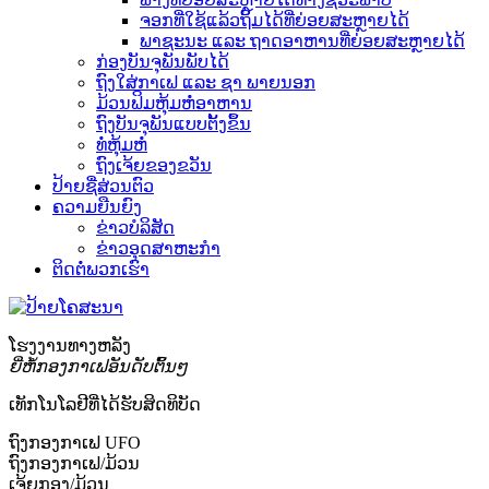
ຈອກທີ່ໃຊ້ແລ້ວຖິ້ມໄດ້ທີ່ຍ່ອຍສະຫຼາຍໄດ້
ພາຊະນະ ແລະ ຖາດອາຫານທີ່ຍ່ອຍສະຫຼາຍໄດ້
ກ່ອງບັນຈຸພັນພັບໄດ້
ຖົງໃສ່ກາເຟ ແລະ ຊາ ພາຍນອກ
ມ້ວນຟິມຫຸ້ມຫໍ່ອາຫານ
ຖົງບັນຈຸພັນແບບຕັ້ງຂຶ້ນ
ທໍ່ຫຸ້ມຫໍ່
ຖົງເຈ້ຍຂອງຂວັນ
ປ້າຍຊື່ສ່ວນຕົວ
ຄວາມຍືນຍົງ
ຂ່າວບໍລິສັດ
ຂ່າວອຸດສາຫະກຳ
ຕິດຕໍ່ພວກເຮົາ
ໂຮງງານທາງຫລັງ
ຍີ່ຫໍ້ກອງກາເຟອັນດັບຕົ້ນໆ
ເທັກໂນໂລຢີທີ່ໄດ້ຮັບສິດທິບັດ
ຖົງກອງກາເຟ UFO
ຖົງກອງກາເຟ/ມ້ວນ
ເຈ້ຍກອງ/ມ້ວນ