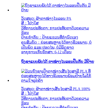
ວັດສະດຸ: ຜ້າຕາໜ່າງໄນລອນ PA
ສີ：ໂປ່ງໃສ
ວິທີການປະທັບຕາ: ການປະທັບຕາດ້ວຍຄວາມ
ຮ້ອນ
ປ້າຍກຳກັບ：ປ້າຍແຂວນທີ່ກຳນົດເອງ
ຄຸນສົມບັດ：ຍ່ອຍສະຫຼາຍໄດ້ທາງຊີວະພາບ, ບໍ່
ເປັນພິດ ແລະ ປອດໄພ, ບໍ່ມີລົດຊາດ
ອາຍຸການເກັບຮັກສາ: 6-12 ເດືອນ
ຖົງຊາແບບພັບໄດ້ ຕາໜ່າງໄນລອນປີ້ນກັບ ມີປ້າຍ
ວັດສະດຸ: ຜ້າຕາໜ່າງເສັ້ນໄຍສາລີ PLA 100%
ສີ：ໂປ່ງໃສ
ວິທີການປະທັບຕາ: ການປະທັບຕາດ້ວຍຄວາມ
ຮ້ອນ
ປ້າຍກຳກັບ：ປ້າຍແຂວນທີ່ກຳນົດເອງ