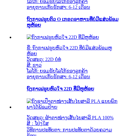
ໂລໂກ້: ຍອມຮັບໂລໂກ້ຂອງລູກຄ້າ
ອາຍຸການເກັບຮັກສາ: 6-12 ເດືອນ
ຖົງກາເຟຮູບຕົວ O ເກຣດອາຫານທີ່ບໍ່ມີແສ່ວພ້ອມ
ຫູຫ້ອຍ
ຊື່: ຖົງກາເຟຮູບຫົວໃຈ 22D ທີ່ບໍ່ມີແສ່ວພ້ອມຫູ
ຫ້ອຍ
ວັດສະດຸ: 22D ບໍ່ທໍ
ສີ: ຂາວ
ໂລໂກ້: ຍອມຮັບໂລໂກ້ຂອງລູກຄ້າ
ອາຍຸການເກັບຮັກສາ: 6-12 ເດືອນ
ຖົງກາເຟຮູບຫົວໃຈ 22D ທີ່ມີຫູຫ້ອຍ
ວັດສະດຸ: ຜ້າຕາໜ່າງເສັ້ນໄຍສາລີ PLA 100%
ສີ：ໂປ່ງໃສ
ວິທີການປະທັບຕາ: ການປະທັບຕາດ້ວຍຄວາມ
ຮ້ອນ