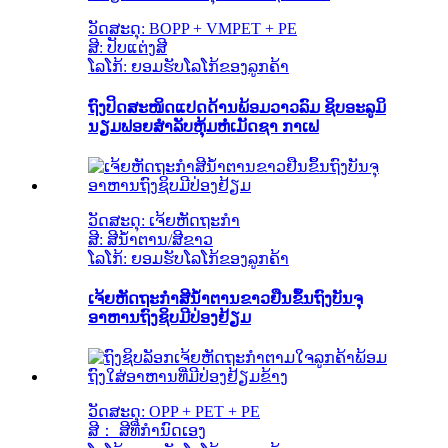
ວັດສະດຸ: BOPP + VMPET + PE
ສີ: ປັບແຕ່ງສີ
ໂລໂກ້: ຍອມຮັບໂລໂກ້ຂອງລູກຄ້າ
ຖົງປິດສະໜິດແປດດ້ານພ້ອມວາວລົມ ຊິບອະລູມິ
ນຽມຟອຍສຳລັບຫຸ້ມຫໍ່ເມັດຊາ ກາເຟ
ວັດສະດຸ: ເຈ້ຍຫັດຖະກຳ
ສີ: ສີນ້ຳຕານ/ສີຂາວ
ໂລໂກ້: ຍອມຮັບໂລໂກ້ຂອງລູກຄ້າ
ເຈ້ຍຫັດຖະກຳສີນ້ຳຕານຂາວຢືນຂຶ້ນຖົງບັນຈຸ
ອາຫານຖົງຊິບມີປ່ອງຢ້ຽມ
ວັດສະດຸ: OPP + PET + PE
ສີ： ສີທີ່ກຳນົດເອງ