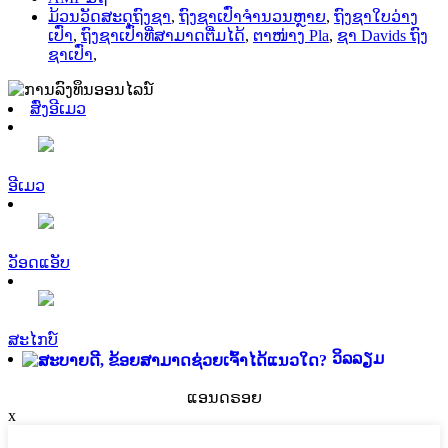
ມ້ວນວັດສະດຸຖົງຊາ
,
ຖົງຊາເປົ່າຈຳນວນຫຼາຍ
,
ຖົງຊາໃບວ່າງ
ເປົ່າ
,
ຖົງຊາເປົ່າທີ່ສາມາດຕື່ມໄດ້
,
ຕາໜ່າງ Pla
,
ຊາ Davids ຖົງ
ຊາເປົ່າ
,
ສົ່ງອີເມວ
ອີເມວ
ວັອດແອັບ
ສະໄກບ໌
ວິລລຽມ
ແອນດຣອຍ
x