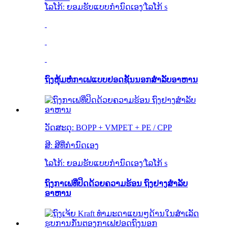
ໂລໂກ້: ຍອມຮັບແບບກຳນົດເອງ
'
ໂລໂກ້ s
ຖົງຫຸ້ມຫໍ່ກາເຟແບບຢອດຊັ້ນນອກສຳລັບອາຫານ
ວັດສະດຸ: BOPP + VMPET + PE / CPP
ສີ: ສີທີ່ກຳນົດເອງ
ໂລໂກ້: ຍອມຮັບແບບກຳນົດເອງ
'
ໂລໂກ້ s
ຖົງກາເຟທີ່ປິດດ້ວຍຄວາມຮ້ອນ ຖົງຢາງສຳລັບ
ອາຫານ