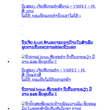
ວັດສະດຸ: ເຈ້ຍຫັດຖະກຳສີຂາວ + VMPET + PE
ສີ: ຂາວ
ໂລໂກ້: ຍອມຮັບແບບກຳນົດເອງ
'
ໂລໂກ້ s
ຖົງເຈ້ຍ Kraft ທຳມະດາແບນໆດ້ານໃນສຳເລັດ
ຮູບການກັ່ນຕອງກາເຟຢອດຖົງນອກ
ວັດສະດຸ: ເຈ້ຍຫັດຖະກຳ + VMPET + PE
ສີ: ປັບແຕ່ງສີ
ໂລໂກ້: ຍອມຮັບໂລໂກ້ຂອງລູກຄ້າ
ຖົງກາເຟ benas ຫັດຖະກຳ ຖົງກົ້ນຮາບພຽງ ມີ
ວາວ ແລະ ຊິບຮູບຕົວ T