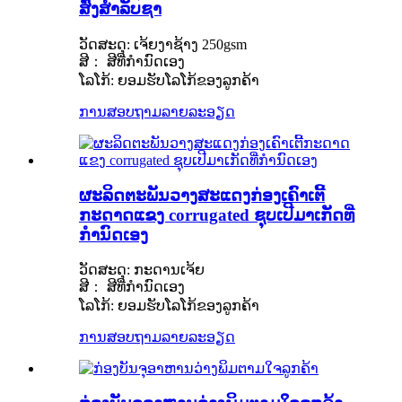
ສົ່ງສຳລັບຊາ
ວັດສະດຸ: ເຈ້ຍງາຊ້າງ 250gsm
ສີ： ສີທີ່ກຳນົດເອງ
ໂລໂກ້: ຍອມຮັບໂລໂກ້ຂອງລູກຄ້າ
ການສອບຖາມ
ລາຍລະອຽດ
ຜະລິດຕະພັນວາງສະແດງກ່ອງເຄົາເຕີ້
ກະດາດແຂງ corrugated ຊຸບເປີມາເກັດທີ່
ກຳນົດເອງ
ວັດສະດຸ: ກະດານເຈ້ຍ
ສີ： ສີທີ່ກຳນົດເອງ
ໂລໂກ້: ຍອມຮັບໂລໂກ້ຂອງລູກຄ້າ
ການສອບຖາມ
ລາຍລະອຽດ