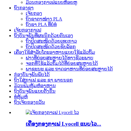
ມ້ວນກອງກາເຟແບບຫ້ອຍຫູ
ຖົງກອງຊາ
ເຈ້ຍກອງ
ຖົງຊາຕາໜ່າງ PLA
ຖົງຊາ PLA ທີ່ບໍ່ທໍ
ເຈ້ຍກອງກາເຟ
ຖົງບັນຈຸພັນທີ່ຜະນຶກດ້ວຍຕົນເອງ
ຖົງປິດສະໜິດດ້ວຍເທບກາວ
ຖົງປິດສະໜິດດ້ວຍຊິບລັອກ
ເຄື່ອງໃຊ້ສຳລັບໂຕະອາຫານແບບໃຊ້ແລ້ວຖິ້ມ
ຟາງທີ່ຍ່ອຍສະຫຼາຍໄດ້ທາງຊີວະພາບ
ຈອກທີ່ໃຊ້ແລ້ວຖິ້ມໄດ້ທີ່ຍ່ອຍສະຫຼາຍໄດ້
ພາຊະນະ ແລະ ຖາດອາຫານທີ່ຍ່ອຍສະຫຼາຍໄດ້
ກ່ອງບັນຈຸພັນພັບໄດ້
ຖົງໃສ່ກາເຟ ແລະ ຊາ ພາຍນອກ
ມ້ວນຟິມຫຸ້ມຫໍ່ອາຫານ
ຖົງບັນຈຸພັນແບບຕັ້ງຂຶ້ນ
ທໍ່ຫຸ້ມຫໍ່
ຖົງເຈ້ຍຂອງຂວັນ
ເຄື່ອງກອງກາເຟ Lyocell ແບບໄວ...