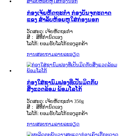
ກ່ອງເຈ້ຍຫັດຖະກຳ ກ່ອງບັນຈຸກະດາດ
ແຂງ ສຳລັບຫ້ອຍຫູໃສ່ກ່ອງນອກ
ວັດສະດຸ: ເຈ້ຍຫັດຖະກຳ
ສີ： ສີທີ່ກຳນົດເອງ
ໂລໂກ້: ຍອມຮັບໂລໂກ້ຂອງລູກຄ້າ
ການສອບຖາມ
ລາຍລະອຽດ
ກ່ອງໃສ່ຊານົມຟອງທີ່ເປັນມິດກັບ
ສິ່ງແວດລ້ອມ ພ້ອມໂລໂກ້
ວັດສະດຸ: ເຈ້ຍຫັດຖະກຳ 350g
ສີ： ສີທີ່ກຳນົດເອງ
ໂລໂກ້: ຍອມຮັບໂລໂກ້ຂອງລູກຄ້າ
ການສອບຖາມ
ລາຍລະອຽດ