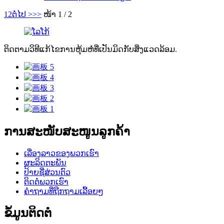
1
2
ຕໍ່ໄປ >
>>
ໜ້າ 1 / 2
ຕິດຕາມວິທີແກ້ໄຂການຫຸ້ມຫໍ່ທີ່ເປັນມິດກັບສິ່ງແວດລ້ອມ.
ການສະໜັບສະໜູນລູກຄ້າ
ເລື່ອງລາວຂອງພວກເຮົາ
ຜະລິດຕະພັນ
ປ້າຍຊື່ສ່ວນຕົວ
ຕິດຕໍ່ພວກເຮົາ
ຄຳຖາມທີ່ຖືກຖາມເລື້ອຍໆ
ຂໍ້ມູນຕິດຕໍ່