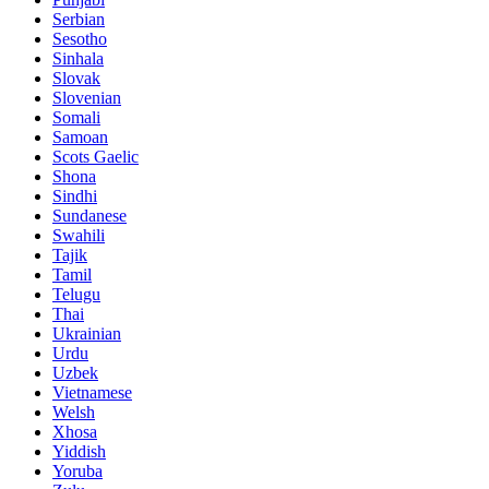
Serbian
Sesotho
Sinhala
Slovak
Slovenian
Somali
Samoan
Scots Gaelic
Shona
Sindhi
Sundanese
Swahili
Tajik
Tamil
Telugu
Thai
Ukrainian
Urdu
Uzbek
Vietnamese
Welsh
Xhosa
Yiddish
Yoruba