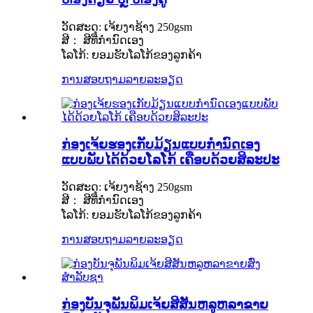
ວັດສະດຸ: ເຈ້ຍງາຊ້າງ 250gsm
ສີ： ສີທີ່ກຳນົດເອງ
ໂລໂກ້: ຍອມຮັບໂລໂກ້ຂອງລູກຄ້າ
ການສອບຖາມ
ລາຍລະອຽດ
ກ່ອງເຈ້ຍຮອງເກັບມ້ຽນແບບກຳນົດເອງ
ແບບພັບໄດ້ດ້ວຍໂລໂກ້ ເຄືອບດ້ວຍສິລະປະ
ວັດສະດຸ: ເຈ້ຍງາຊ້າງ 250gsm
ສີ： ສີທີ່ກຳນົດເອງ
ໂລໂກ້: ຍອມຮັບໂລໂກ້ຂອງລູກຄ້າ
ການສອບຖາມ
ລາຍລະອຽດ
ກ່ອງບັນຈຸພັນພິມເຈ້ຍສີສັນຫລູຫລາຂາຍ