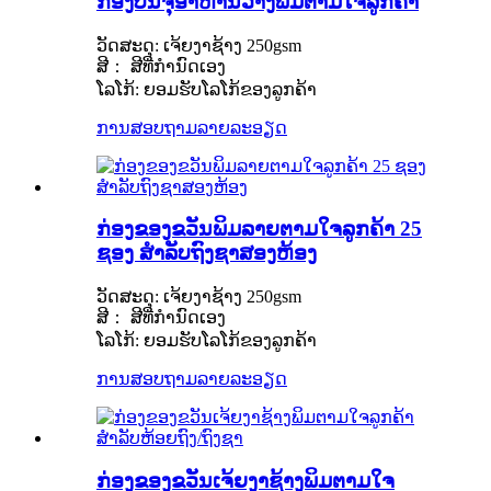
ກ່ອງບັນຈຸອາຫານວ່າງພິມຕາມໃຈລູກຄ້າ
ວັດສະດຸ: ເຈ້ຍງາຊ້າງ 250gsm
ສີ： ສີທີ່ກຳນົດເອງ
ໂລໂກ້: ຍອມຮັບໂລໂກ້ຂອງລູກຄ້າ
ການສອບຖາມ
ລາຍລະອຽດ
ກ່ອງຂອງຂວັນພິມລາຍຕາມໃຈລູກຄ້າ 25
ຊອງ ສຳລັບຖົງຊາສອງຫ້ອງ
ວັດສະດຸ: ເຈ້ຍງາຊ້າງ 250gsm
ສີ： ສີທີ່ກຳນົດເອງ
ໂລໂກ້: ຍອມຮັບໂລໂກ້ຂອງລູກຄ້າ
ການສອບຖາມ
ລາຍລະອຽດ
ກ່ອງຂອງຂວັນເຈ້ຍງາຊ້າງພິມຕາມໃຈ