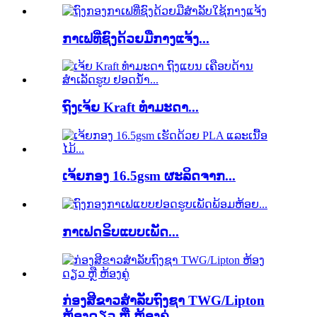
ກາເຟທີ່ຊົງດ້ວຍມືກາງແຈ້ງ...
ຖົງເຈ້ຍ Kraft ທຳມະດາ...
ເຈ້ຍກອງ 16.5gsm ຜະລິດຈາກ...
ກາເຟດຣິບແບບເພັດ...
ກ່ອງສີຂາວສຳລັບຖົງຊາ TWG/Lipton
ຫ້ອງດຽວ ຫຼື ຫ້ອງຄູ່