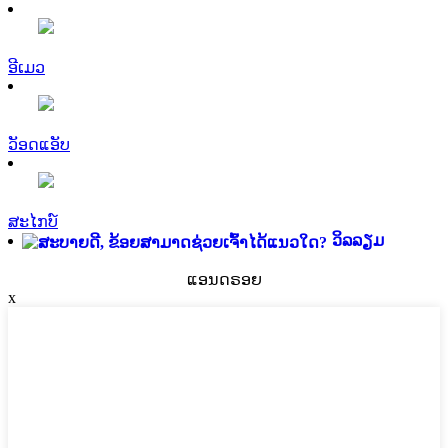
ອີເມວ
ວັອດແອັບ
ສະໄກບ໌
ວິລລຽມ
ແອນດຣອຍ
x