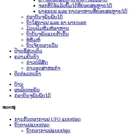
ຈອກທີ່ໃຊ້ແລ້ວຖິ້ມໄດ້ທີ່ຍ່ອຍສະຫຼາຍໄດ້
ພາຊະນະ ແລະ ຖາດອາຫານທີ່ຍ່ອຍສະຫຼາຍໄດ້
ກ່ອງບັນຈຸພັນພັບໄດ້
ຖົງໃສ່ກາເຟ ແລະ ຊາ ພາຍນອກ
ມ້ວນຟິມຫຸ້ມຫໍ່ອາຫານ
ຖົງບັນຈຸພັນແບບຕັ້ງຂຶ້ນ
ທໍ່ຫຸ້ມຫໍ່
ຖົງເຈ້ຍຂອງຂວັນ
ປ້າຍຊື່ສ່ວນຕົວ
ຄວາມຍືນຍົງ
ຂ່າວບໍລິສັດ
ຂ່າວອຸດສາຫະກຳ
ຕິດຕໍ່ພວກເຮົາ
ບ້ານ
ຜະລິດຕະພັນ
ກ່ອງບັນຈຸພັນພັບໄດ້
ໝວດໝູ່
ການກັ່ນຕອງກາເຟ UFO ແບບຢອດ
ຖົງກາເຟແບບຢອດ
ຖົງກອງກາເຟແບບຢອດ