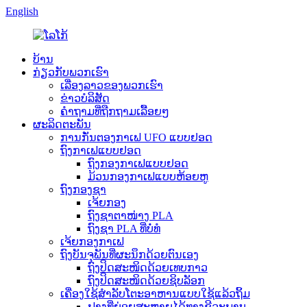
English
ບ້ານ
ກ່ຽວກັບພວກເຮົາ
ເລື່ອງລາວຂອງພວກເຮົາ
ຂ່າວບໍລິສັດ
ຄຳຖາມທີ່ຖືກຖາມເລື້ອຍໆ
ຜະລິດຕະພັນ
ການກັ່ນຕອງກາເຟ UFO ແບບຢອດ
ຖົງກາເຟແບບຢອດ
ຖົງກອງກາເຟແບບຢອດ
ມ້ວນກອງກາເຟແບບຫ້ອຍຫູ
ຖົງກອງຊາ
ເຈ້ຍກອງ
ຖົງຊາຕາໜ່າງ PLA
ຖົງຊາ PLA ທີ່ບໍ່ທໍ
ເຈ້ຍກອງກາເຟ
ຖົງບັນຈຸພັນທີ່ຜະນຶກດ້ວຍຕົນເອງ
ຖົງປິດສະໜິດດ້ວຍເທບກາວ
ຖົງປິດສະໜິດດ້ວຍຊິບລັອກ
ເຄື່ອງໃຊ້ສຳລັບໂຕະອາຫານແບບໃຊ້ແລ້ວຖິ້ມ
ຟາງທີ່ຍ່ອຍສະຫຼາຍໄດ້ທາງຊີວະພາບ