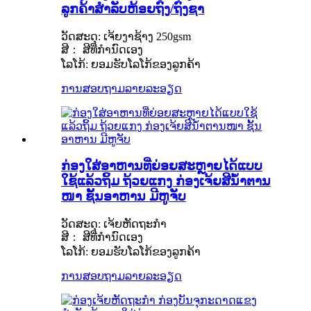
ລູກຄ້າສຳລັບຫ້ອຍຖົງ/ຖົງຊາ
ວັດສະດຸ: ເຈ້ຍງາຊ້າງ 250gsm
ສີ： ສີທີ່ກຳນົດເອງ
ໂລໂກ້: ຍອມຮັບໂລໂກ້ຂອງລູກຄ້າ
ການສອບຖາມ
ລາຍລະອຽດ
ກ່ອງໃສ່ອາຫານທີ່ຍ່ອຍສະຫຼາຍໄດ້ແບບ
ໃຊ້ແລ້ວຖິ້ມ ຖ້ວຍແກງ ກ່ອງເຈ້ຍສີນ້ຳຕານ
ໜາ ຊັ້ນອາຫານ ມີຫູຈັບ
ວັດສະດຸ: ເຈ້ຍຫັດຖະກຳ
ສີ： ສີທີ່ກຳນົດເອງ
ໂລໂກ້: ຍອມຮັບໂລໂກ້ຂອງລູກຄ້າ
ການສອບຖາມ
ລາຍລະອຽດ