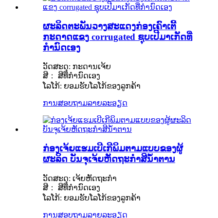
ຜະລິດຕະພັນວາງສະແດງກ່ອງເຄົາເຕີ້
ກະດາດແຂງ corrugated ຊຸບເປີມາເກັດທີ່
ກຳນົດເອງ
ວັດສະດຸ: ກະດານເຈ້ຍ
ສີ： ສີທີ່ກຳນົດເອງ
ໂລໂກ້: ຍອມຮັບໂລໂກ້ຂອງລູກຄ້າ
ການສອບຖາມ
ລາຍລະອຽດ
ກ່ອງເຈ້ຍແຮມເບີເກີພິມຕາມແບບຂອງຜູ້
ຜະລິດ ບັນຈຸເຈ້ຍຫັດຖະກຳສີນ້ຳຕານ
ວັດສະດຸ: ເຈ້ຍຫັດຖະກຳ
ສີ： ສີທີ່ກຳນົດເອງ
ໂລໂກ້: ຍອມຮັບໂລໂກ້ຂອງລູກຄ້າ
ການສອບຖາມ
ລາຍລະອຽດ