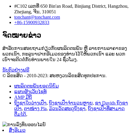
#C102 ເລກທີ່ 650 Bin'an Road, Binjiang District, Hangzhou,
Zhejiang, ຈີນ, 310051
tonchant@tonchant.com
+86-15900932833
ຈົດໝາຍຂ່າວ
ສຳລັບການສອບຖາມກ່ຽວກັບຜະລິດຕະພັນ ຫຼື ລາຍການລາຄາຂອງ
ພວກເຮົາ, ກະລຸນາຝາກອີເມວຂອງທ່ານໄວ້ໃຫ້ພວກເຮົາ ແລະ ພວກ
ເຮົາຈະຕິດຕໍ່ກັບທ່ານພາຍໃນ 24 ຊົ່ວໂມງ.
ຮັບຕົວຢ່າງຟຣີ
© ລິຂະສິດ - 2010-2023: ສະຫງວນລິຂະສິດທຸກປະການ.
ຜະລິດຕະພັນຍອດນິຍົມ
ແຜນຜັງເວັບໄຊທ໌
AMP ມືຖື
ຖົງຊາໃບວ່າງເປົ່າ
,
ຖົງຊາເປົ່າຈຳນວນຫຼາຍ
,
ຊາ Davids ຖົງຊາ
ເປົ່າ
,
ຕາໜ່າງ Pla
,
ມ້ວນວັດສະດຸຖົງຊາ
,
ຖົງຊາເປົ່າທີ່ສາມາດ
ຕື່ມໄດ້
,
ສົ່ງອີເມວ